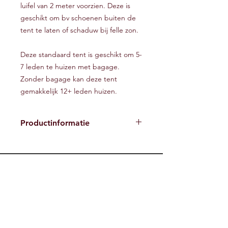
luifel van 2 meter voorzien. Deze is
geschikt om bv schoenen buiten de
tent te laten of schaduw bij felle zon.
Deze standaard tent is geschikt om 5-
7 leden te huizen met bagage.
Zonder bagage kan deze tent
gemakkelijk 12+ leden huizen.
Productinformatie
Kleuren
Beige
Donkergroen
T-Event bv
andere kleur (op aanvraag)
Standaard eigenschappen
Alfons Moerenhoutstraat 67
65 kg totaal gewicht
De tent is waterdicht &
3090 Overijse
schimmelbestendig
sales@t-eventrent.be
Afmetingen