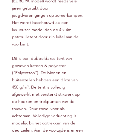
(EUROPA model) wordt reeds vele
jaren gebruikt door
jeugdverenigingen op zomerkampen.
Het wordt beschouwd als een
luxueuzer model dan de 4 x 4m
patrouilletent door zijn luifel aan de
voorkant.
Dit is een dubbeldakse tent van
gewoven katoen & polyester
(“Polycotton”). De binnen en –
buitenzeilen hebben een dikte van
450 g/m². De tent is volledig
afgewerkt met versterkt stikwerk op
de hoeken en trekpunten van de
touwen. Deur zowel voor als
achteraan. Volledige verluchting is
mogelijk bij het optrekken van de
deurzeilen. Aan de voorzijde is er een