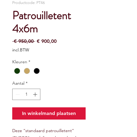
Productcode: PT46
Patrouilletent
4x6m
Normale
Verkoopprijs
 € 950,00 
€ 900,00
prijs
incl.BTW
Kleuren
*
Aantal
*
In winkelmand plaatsen
Deze “standaard patrouilletent”