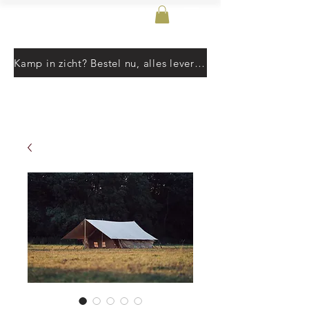
T-Event
Kamp in zicht? Bestel nu, alles leverbaar vanaf 10 juni. Pre-orders volgen de aangegeven levertermijn.