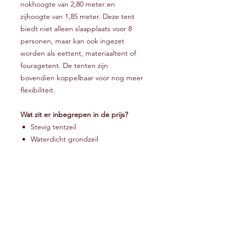
nokhoogte van 2,80 meter en
zijhoogte van 1,85 meter. Deze tent
biedt niet alleen slaapplaats voor 8
personen, maar kan ook ingezet
worden als eettent, materiaaltent of
fouragetent. De tenten zijn
bovendien koppelbaar voor nog meer
flexibiliteit.
Wat zit er inbegrepen in de prijs?
Stevig tentzeil
Waterdicht grondzeil
Vensters voor natuurlijke lichtinval
Stevige PVC draagtassen voor
makkelijk transport
Compleet aluminiumpalenset
Haringen/piketten voor een
stevige opstelling