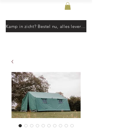
T-Event
Kamp in zicht? Bestel nu, alles leverbaar vanaf 10 juni. Pre-orders volgen de aangegeven levertermijn.