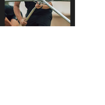
Tentologie
Een tent correct opzetten is een kunst
op zich. Door te klikken op
'Tentologie' kan je filmpjes en meer
uitleg terugvinden over het correct
opzetten en afbreken van tenten.
Daarnaast worden er ook algemene
tips gegeven over het onderhoud van
tenten.