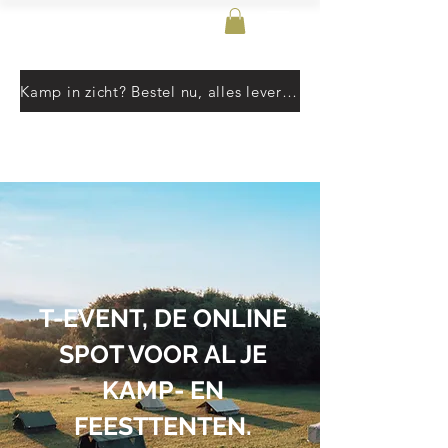
T-Event
Kamp in zicht? Bestel nu, alles leverbaar vanaf 10 juni. Pre-orders volgen de aangegeven levertermijn.
T-EVENT, DE ONLINE
SPOT VOOR AL JE
KAMP- EN
FEESTTENTEN.